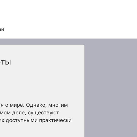
ей
еты
ия о мире. Однако, многим
самом деле, существуют
их доступными практически