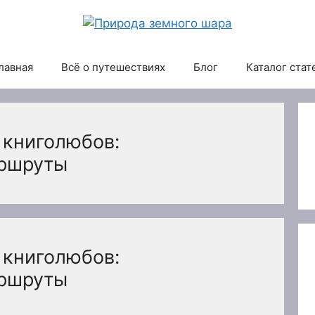
лавная
Всё о путешествиях
Блог
Каталог стат
 книголюбов:
аршруты
 книголюбов:
аршруты