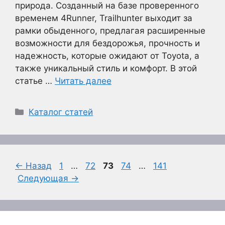
природа. Созданный на базе проверенного
временем 4Runner, Trailhunter выходит за
рамки обыденного, предлагая расширенные
возможности для бездорожья, прочность и
надежность, которые ожидают от Toyota, а
также уникальный стиль и комфорт. В этой
статье …
Читать далее
Рубрики
Каталог статей
Страница
Страница
Страница
Страница
Страница
←
Назад
1
…
72
73
74
…
141
Следующая
→