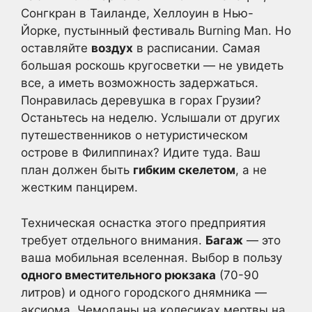
Сонгкран в Таиланде, Хеллоуин в Нью-
Йорке, пустынный фестиваль Burning Man. Но
оставляйте
воздух
в расписании. Самая
большая роскошь кругосветки — не увидеть
все, а иметь возможность задержаться.
Понравилась деревушка в горах Грузии?
Останьтесь на неделю. Услышали от других
путешественников о нетуристическом
острове в Филиппинах? Идите туда. Ваш
план должен быть
гибким скелетом
, а не
жестким панцирем.
Техническая оснастка этого предприятия
требует отдельного внимания.
Багаж
— это
ваша мобильная вселенная. Выбор в пользу
одного вместительного рюкзака
(70-90
литров) и одного городского днямника —
аксиома. Чемоданы на колесиках мертвы на