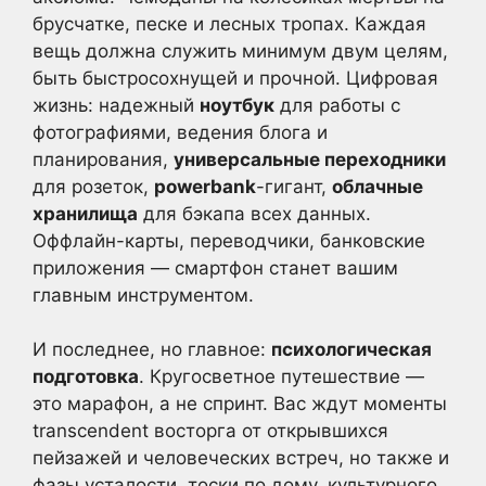
брусчатке, песке и лесных тропах. Каждая
вещь должна служить минимум двум целям,
быть быстросохнущей и прочной. Цифровая
жизнь: надежный
ноутбук
для работы с
фотографиями, ведения блога и
планирования,
универсальные переходники
для розеток,
powerbank
-гигант,
облачные
хранилища
для бэкапа всех данных.
Оффлайн-карты, переводчики, банковские
приложения — смартфон станет вашим
главным инструментом.
И последнее, но главное:
психологическая
подготовка
. Кругосветное путешествие —
это марафон, а не спринт. Вас ждут моменты
transcendent восторга от открывшихся
пейзажей и человеческих встреч, но также и
фазы усталости, тоски по дому, культурного