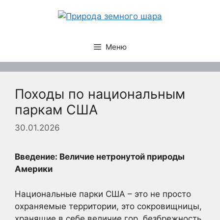
Перейти
к
содержимому
Меню
Походы по национальным
паркам США
30.01.2026
Введение: Величие нетронутой природы
Америки
Национальные парки США – это не просто
охраняемые территории, это сокровищницы,
хранящие в себе величие гор, безбрежность