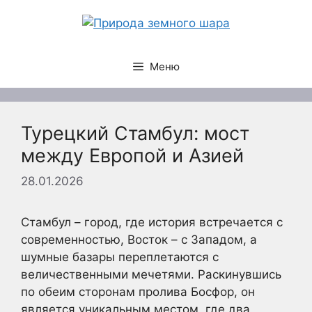
Перейти
к
содержимому
Меню
Турецкий Стамбул: мост
между Европой и Азией
28.01.2026
Стамбул – город, где история встречается с
современностью, Восток – с Западом, а
шумные базары переплетаются с
величественными мечетями. Раскинувшись
по обеим сторонам пролива Босфор, он
является уникальным местом, где два