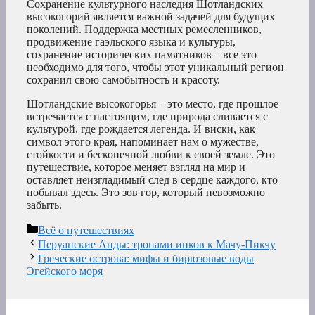
Сохранение культурного наследия Шотландских
высокогорий является важной задачей для будущих
поколений. Поддержка местных ремесленников,
продвижение гаэльского языка и культуры,
сохранение исторических памятников – все это
необходимо для того, чтобы этот уникальный регион
сохранил свою самобытность и красоту.
Шотландские высокогорья – это место, где прошлое
встречается с настоящим, где природа сливается с
культурой, где рождается легенда. И виски, как
символ этого края, напоминает нам о мужестве,
стойкости и бесконечной любви к своей земле. Это
путешествие, которое меняет взгляд на мир и
оставляет неизгладимый след в сердце каждого, кто
побывал здесь. Это зов гор, который невозможно
забыть.
Рубрики
Всё о путешествиях
Перуанские Анды: тропами инков к Мачу-Пикчу
Греческие острова: мифы и бирюзовые воды
Эгейского моря