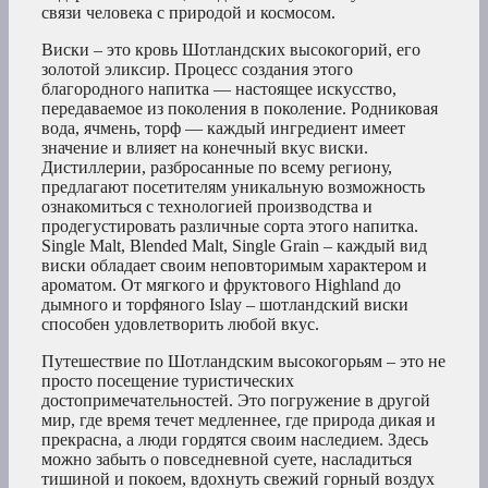
связи человека с природой и космосом.
Виски – это кровь Шотландских высокогорий, его
золотой эликсир. Процесс создания этого
благородного напитка — настоящее искусство,
передаваемое из поколения в поколение. Родниковая
вода, ячмень, торф — каждый ингредиент имеет
значение и влияет на конечный вкус виски.
Дистиллерии, разбросанные по всему региону,
предлагают посетителям уникальную возможность
ознакомиться с технологией производства и
продегустировать различные сорта этого напитка.
Single Malt, Blended Malt, Single Grain – каждый вид
виски обладает своим неповторимым характером и
ароматом. От мягкого и фруктового Highland до
дымного и торфяного Islay – шотландский виски
способен удовлетворить любой вкус.
Путешествие по Шотландским высокогорьям – это не
просто посещение туристических
достопримечательностей. Это погружение в другой
мир, где время течет медленнее, где природа дикая и
прекрасна, а люди гордятся своим наследием. Здесь
можно забыть о повседневной суете, насладиться
тишиной и покоем, вдохнуть свежий горный воздух