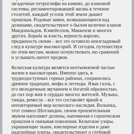
загадочные петроглифы на камнях, до клановой
системы, регламентировавшей жизнь в течение
столетий, каждый уголок этой земли дышит
прошлым. Родовые замки, возвышающиеся над
долинами, свидетельствуют о былом величии кланов
Макдональдов, Кэмпбеллов, Маккензи и многих
других. Борьба за власть, верность королю,
преданность своим – все это оставило неизгладимый
след в культуре высокогорий. И сегодня, путешествуя
по этим местам, можно почувствовать эхо сражений
и услышать шепот предков.
Кельтская культура является неотъемлемой частью
жизни в высокогорьях. Именно здесь, в
труднодоступных горных районах, сохранились
древние традиции, мифы и легенды. Язык гаэль, с
его мелодичным звучанием и богатой образностью,
до сих пор жив в сердцах многих жителей. Музыка,
танцы, ремесла – все это составляет яркий и
неповторимый мир кельтского наследия. Волынка,
этот символ Шотландии, своим пронзительным
звуком наполняет долины, напоминая о героическом
прошлом и связывая поколения. Кельтские узоры,
украшающие ткани, ювелирные изделия и даже
надгробные плиты, свидетельствуют о глубокой