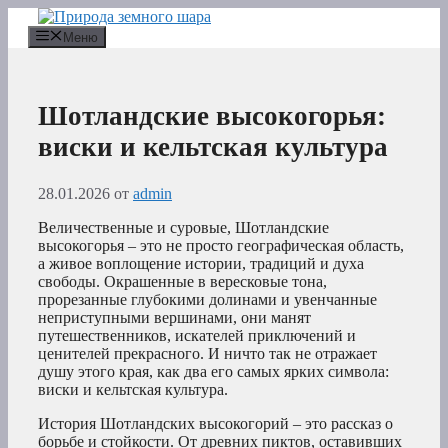
Перейти
к
Меню
содержимому
Шотландские высокогорья:
виски и кельтская культура
28.01.2026
от
admin
Величественные и суровые, Шотландские
высокогорья – это не просто географическая область,
а живое воплощение истории, традиций и духа
свободы. Окрашенные в вересковые тона,
прорезанные глубокими долинами и увенчанные
неприступными вершинами, они манят
путешественников, искателей приключений и
ценителей прекрасного. И ничто так не отражает
душу этого края, как два его самых ярких символа:
виски и кельтская культура.
История Шотландских высокогорий – это рассказ о
борьбе и стойкости. От древних пиктов, оставивших