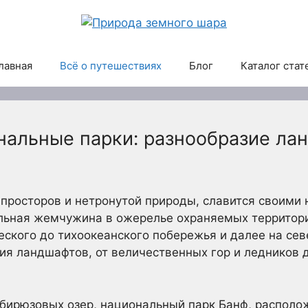
лавная
Всё о путешествиях
Блог
Каталог стат
нальные парки: разнообразие ла
 просторов и нетронутой природы, славится своими
льная жемчужина в ожерелье охраняемых территори
еского до тихоокеанского побережья и далее на се
я ландшафтов, от величественных гор и ледников д
 бирюзовых озер, национальный парк Банф, распол