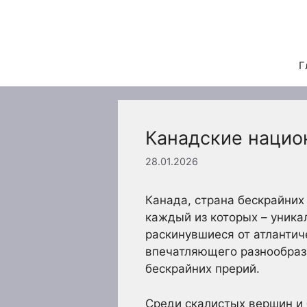
Перейти
к
содержимому
Г
Канадские нацио
28.01.2026
Канада, страна бескрайних
каждый из которых – уника
раскинувшиеся от атлантич
впечатляющего разнообрази
бескрайних прерий.
Среди скалистых вершин и