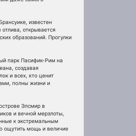
рансуике, известен
 отлива, открывается
ских образований. Прогулки
ый парк Пасифик-Рим на
еана, создавая
ок и всех, кто ценит
ами, полны жизни и
острове Элсмир в
ников и вечной мерзлоты,
енные к экстремальным
но ощутить мощь и величие