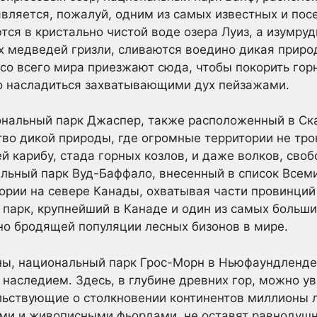
является, пожалуй, одним из самых известных и пос
ся в кристально чистой воде озера Луиз, а изумру
х медведей гризли, сливаются воедино дикая приро
 со всего мира приезжают сюда, чтобы покорить гор
то насладиться захватывающими дух пейзажами.
нальный парк Джаспер, также расположенный в Скал
тво дикой природы, где огромные территории не тр
й карибу, стада горных козлов, и даже волков, сво
льный парк Вуд-Баффало, внесенный в список Всем
рии на севере Канады, охватывая части провинций
 парк, крупнейший в Канаде и один из самых больш
но бродящей популяции лесных бизонов в мире.
аны, национальный парк Грос-Морн в Ньюфаундленд
наследием. Здесь, в глубине древних гор, можно 
льствующие о столкновении континентов миллионы л
лами и живописными фьордами, не оставят равноду