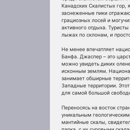
Канадских Скалистых гор, 
заснеженные пики отражают
грациозных лосей и могучи
активного отдыха. Туристы
лыжах по склонам, и прос
Не менее впечатляет нацио
Банфа. Джаспер – это царс
можно увидеть диких олене
исконным землям. Национа
занимает обширные террито
Западные территории. Этот
для самой большой свобод
Переносясь на восток стр
уникальным геологическим 
мантийные скалы, свидете
парка, с их суровыми ска