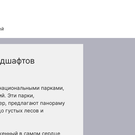
ей
ндшафтов
 национальными парками,
й. Эти парки,
вер, предлагают панораму
о густых лесов и
оженный в самом сердце