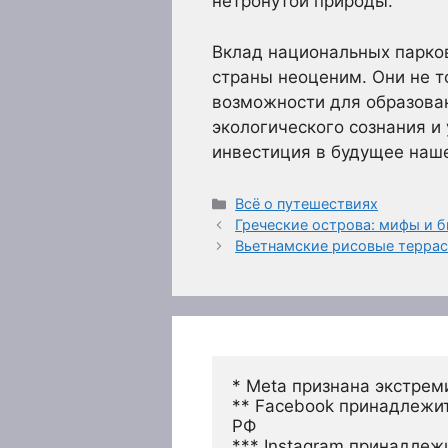
нетронутой природы.
Вклад национальных парков
страны неоценим. Они не 
возможности для образован
экологического сознания и 
инвестиция в будущее наш
Рубрики
Всё о путешествиях
Греческие острова: мифы и 
Вьетнамские рисовые терра
* Meta признана экстрем
** Facebook принадлежит
РФ
*** Instagram принадлеж