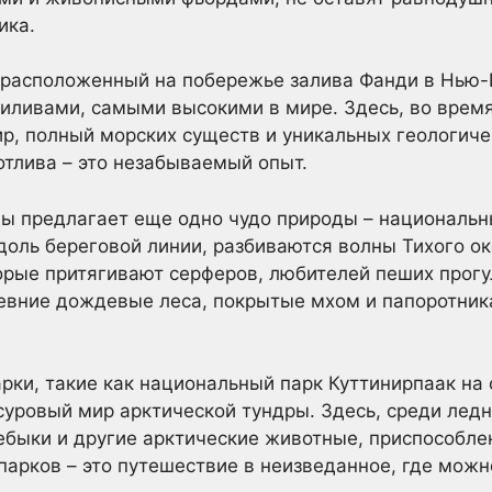
ика.
 расположенный на побережье залива Фанди в Нью-Б
ливами, самыми высокими в мире. Здесь, во время
, полный морских существ и уникальных геологиче
отлива – это незабываемый опыт.
ы предлагает еще одно чудо природы – национальн
вдоль береговой линии, разбиваются волны Тихого ок
рые притягивают серферов, любителей пеших прогул
евние дождевые леса, покрытые мхом и папоротник
ки, такие как национальный парк Куттинирпаак на 
 суровый мир арктической тундры. Здесь, среди лед
ебыки и другие арктические животные, приспособл
парков – это путешествие в неизведанное, где мож