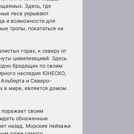
ещаемых. Здесь, где
дные леса укрывают
да и возможности для
ные тропы, покататься на
истых горах, к северу от
онуты цивилизацией. Здесь
бодно бродящих по своим
ирного наследия ЮНЕСКО,
 Альберта и Северо-
их в мире, является домом
е поражает своим
увидеть обнаженные
ет назад. Морские пейзажи
шным даже самого