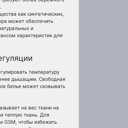
.
ества как синтетических,
ера может обеспечить
натуральных и
лансом характеристик для
егуляции
егулировать температуру
 менее дышащим. Свободная
ное белье может сковывать
азывает на вес ткани на
и теплую ткань. Для
ем GSM, чтобы избежать