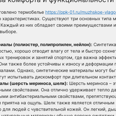
отовлено термобелье
https://ppk-01.ru/muzhskoe-vlag
о характеристиках. Существуют три основных типа м
 Каждый из них обладает своими преимуществами и
 выборе.
иалы (полиэстер, полипропилен, нейлон):
Синтетика,
стью, хорошо отводит влагу от тела и быстро сохне
ых тренировок и занятий спортом, где важна эффект
Они также более устойчивы к износу и деформации 
алами. Однако, синтетические материалы могут бы
гут испытывать дискомфорт при длительном контакт
лы (шерсть мериноса, шелк):
Шерсть мериноса – э
ыми свойствами. Она отлично удерживает тепло да
ными антибактериальными свойствами, препятству
 и приятна на ощупь. Шелк также является отличным
о для людей с чувствительной кожей. Он легкий, д
, натуральные материалы обычно дороже синтетики,