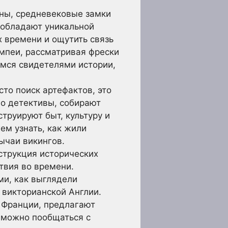
ины, средневековые замки
и обладают уникальной
х времени и ощутить связь
мпеи, рассматривая фрески
имся свидетелями истории,
сто поиск артефактов, это
но детективы, собирают
труируют быт, культуру и
ем узнать, как жили
ычаи викингов.
трукция исторических
твия во времени.
ми, как выглядели
 викторианской Англии.
о Франции, предлагают
 можно пообщаться с