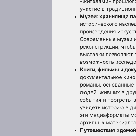
«жителями» прошлого
участие в традицион
Музеи: хранилища па
исторического насле
произведения искусс
Современные музеи и
реконструкции, чтоб
выставки позволяют г
возможность исследо
Книги, фильмы и док
документальное кино
романы, основанные 
людей, живших в дру
события и портреты 
увидеть историю в д
эти медиаформаты мо
архивных материалов
Путешествия «домой»