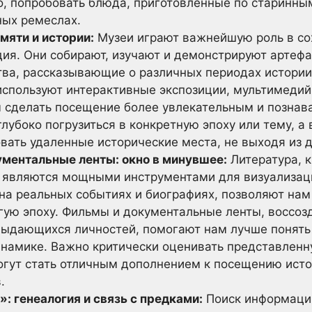
, попробовать блюда, приготовленные по старинным
ных ремеслах.
мяти и истории:
Музеи играют важнейшую роль в со
дия. Они собирают, изучают и демонстрируют артеф
тва, рассказывающие о различных периодах истории
спользуют интерактивные экспозиции, мультимедий
ы сделать посещение более увлекательным и познав
лубоко погрузиться в конкретную эпоху или тему, а
вать удаленные исторические места, не выходя из 
ументальные ленты: окно в минувшее:
Литература, 
 являются мощными инструментами для визуализац
на реальных событиях и биографиях, позволяют нам
гую эпоху. Фильмы и документальные ленты, воссо
выдающихся личностей, помогают нам лучше понять 
инамике. Важно критически оценивать представлен
гут стать отличным дополнением к посещению исто
.
: генеалогия и связь с предками:
Поиск информации