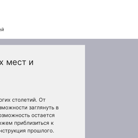
ей
х мест и
гих столетий. От
зможности заглянуть в
озможность остается
ожем приблизиться к
нструкция прошлого.