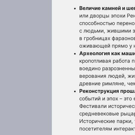
Величие камней и ше
или дворцы эпохи Рен
способностью перенос
с людьми, жившими з
в гробницах фараонов
оживающей прямо у н
Археология как маши
кропотливая работа 
воедино разрозненные
верования людей, жи
древние римляне, че
Реконструкция прошл
событий и эпох – эт
Фестивали историчес
средневековые рыцар
Исторические парки, 
посетителям интерак