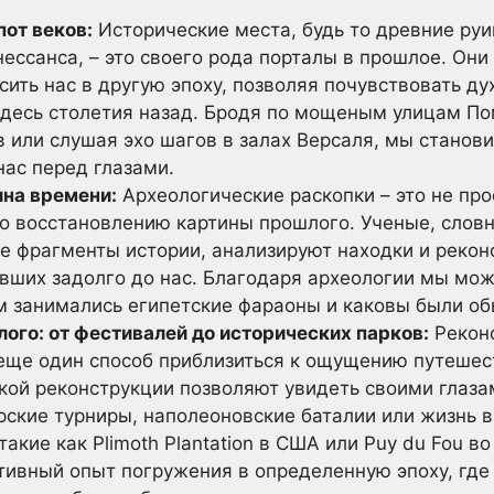
пот веков:
Исторические места, будь то древние ру
ессанса, – это своего рода порталы в прошлое. Он
ить нас в другую эпоху, позволяя почувствовать ду
десь столетия назад. Бродя по мощеным улицам По
 или слушая эхо шагов в залах Версаля, мы станов
ас перед глазами.
на времени:
Археологические раскопки – это не про
по восстановлению картины прошлого. Ученые, слов
 фрагменты истории, анализируют находки и реконс
вших задолго до нас. Благодаря археологии мы мож
м занимались египетские фараоны и каковы были об
ого: от фестивалей до исторических парков:
Реконс
о еще один способ приблизиться к ощущению путешес
кой реконструкции позволяют увидеть своими глаза
ские турниры, наполеоновские баталии или жизнь в
такие как Plimoth Plantation в США или Puy du Fou в
тивный опыт погружения в определенную эпоху, где