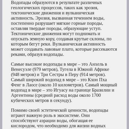
Водопады образуются в результате различных
геологических процессов, таких как эрозия,
тектонические движения и вулканическая
активность. Эрозия, вызванная течением воды,
постепенно разрушает мягкие горные породы,
оставляя твердые породы, образующие уступ.
Тектонические движения могут поднимать и
опускать земную кору, создавая крутые склоны, по
которым бегут реки. Вулканическая активность
может создавать лавовые плато, которые рассекаются
реками, образуя водопады.
Самые высокие водопады в мире – это Анхель в
Венесуэле (979 метров), Тугела в Южной Африке
(948 метров) и Три Сестры в Перу (914 метров).
Самый широкий водопад в мире – это Кхон Пха
Фенг в Лаосе (около 10 километров). Самый мощный
водопад в мире – это Игуасу на границе Бразилии и
Аргентины (средний расход воды около 1700
кубических метров в секунду).
Помимо своей эстетической ценности, водопады
играют важную роль в экосистеме. Они
способствуют аэрации воды, обогащая ее
кислородом, что необходимо для жизни водных