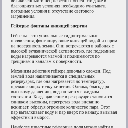
великолепный танец небесных огней. Но даже в
благоприятных условиях необходимо учитывать
погодные условия и отсутствие светового
загрязнения.
Гейзеры: фонтаны кипящей энергии
Гейзеры – это уникальные гидротермальные
проявления, фонтанирующие кипящей водой и паром
на поверхность земли. Они встречаются в районах с
высокой вулканической активностью, где подземные
воды нагреваются магмой и поднимаются по
трещинам и каналам к поверхности.
Механизм действия гейзера довольно сложен. Под
землей вода накапливается в специальных
резервуарах, где она нагревается до температур,
превышающих точку кипения. Однако, благодаря
высокому давлению, вода остается в жидком
состоянии. Когда давление в резервуаре становится
слишком высоким, перегретая вода внезапно
вскипает, образуя огромное количество пара. Этот
пар выталкивает воду и пар вверх по каналу, вызывая
эффектный выброс.
Наиболее известные гейзерные поля можно найти в