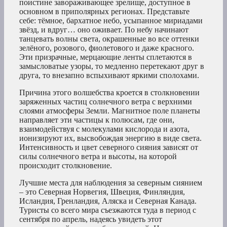
поистине завораживающее зрелище, доступное в
основном в приполярных регионах. Представьте
себе: тёмное, бархатное небо, усыпанное мириадами
звёзд, и вдруг… оно оживает. По небу начинают
танцевать волны света, окрашенные во все оттенки
зелёного, розового, фиолетового и даже красного.
Эти призрачные, мерцающие ленты сплетаются в
замысловатые узоры, то медленно перетекают друг в
друга, то внезапно вспыхивают яркими сполохами.
Причина этого волшебства кроется в столкновении
заряженных частиц солнечного ветра с верхними
слоями атмосферы Земли. Магнитное поле планеты
направляет эти частицы к полюсам, где они,
взаимодействуя с молекулами кислорода и азота,
ионизируют их, высвобождая энергию в виде света.
Интенсивность и цвет северного сияния зависят от
силы солнечного ветра и высоты, на которой
происходит столкновение.
Лучшие места для наблюдения за северным сиянием
– это Северная Норвегия, Швеция, Финляндия,
Исландия, Гренландия, Аляска и Северная Канада.
Туристы со всего мира съезжаются туда в период с
сентября по апрель, надеясь увидеть этот