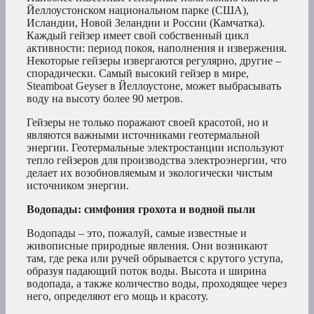
Йеллоустонском национальном парке (США),
Исландии, Новой Зеландии и России (Камчатка).
Каждый гейзер имеет свой собственный цикл
активности: период покоя, наполнения и извержения.
Некоторые гейзеры извергаются регулярно, другие –
спорадически. Самый высокий гейзер в мире,
Steamboat Geyser в Йеллоустоне, может выбрасывать
воду на высоту более 90 метров.
Гейзеры не только поражают своей красотой, но и
являются важными источниками геотермальной
энергии. Геотермальные электростанции используют
тепло гейзеров для производства электроэнергии, что
делает их возобновляемым и экологически чистым
источником энергии.
Водопады: симфония грохота и водной пыли
Водопады – это, пожалуй, самые известные и
живописные природные явления. Они возникают
там, где река или ручей обрывается с крутого уступа,
образуя падающий поток воды. Высота и ширина
водопада, а также количество воды, проходящее через
него, определяют его мощь и красоту.