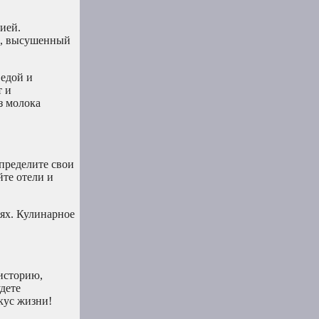
ией.
и, высушенный
 едой и
т и
з молока
пределите свои
йте отели и
ях. Кулинарное
 историю,
удете
кус жизни!