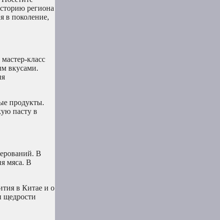
историю региона
я в поколение,
 мастер-класс
ым вкусами.
ия
ые продукты.
кую пасту в
верований. В
я мяса. В
ития в Китае и о
и щедрости