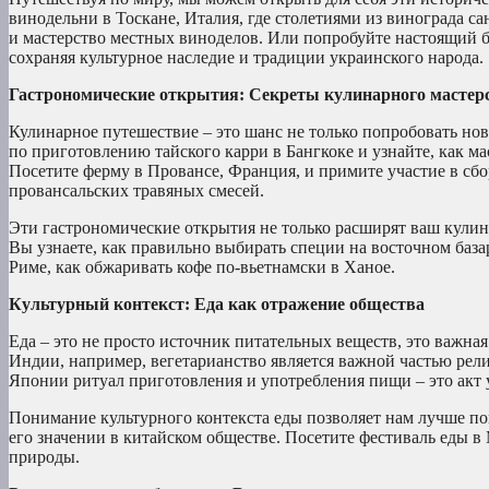
винодельни в Тоскане, Италия, где столетиями из винограда 
и мастерство местных виноделов. Или попробуйте настоящий бо
сохраняя культурное наследие и традиции украинского народа.
Гастрономические открытия: Секреты кулинарного мастер
Кулинарное путешествие – это шанс не только попробовать нов
по приготовлению тайского карри в Бангкоке и узнайте, как м
Посетите ферму в Провансе, Франция, и примите участие в сбо
провансальских травяных смесей.
Эти гастрономические открытия не только расширят ваш кулин
Вы узнаете, как правильно выбирать специи на восточном баз
Риме, как обжаривать кофе по-вьетнамски в Ханое.
Культурный контекст: Еда как отражение общества
Еда – это не просто источник питательных веществ, это важна
Индии, например, вегетарианство является важной частью рели
Японии ритуал приготовления и употребления пищи – это акт у
Понимание культурного контекста еды позволяет нам лучше поня
его значении в китайском обществе. Посетите фестиваль еды 
природы.