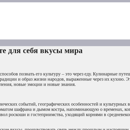
е для себя вкусы мира
особов познать его культуру – это через еду. Кулинарные путеш
традиции и образ жизни народов, выраженные через их кухню. Э
тления, новые эмоции и новые знания.
орических событий, географических особенностей и культурных 
роматом шафрана и дымом костра, напоминающую о временах, ко
мвол роскоши и гостеприимства, уходящий корнями в средневек
еские вкусы, прочувствовать связь между прошлым и настоящим.