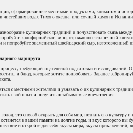
иции, сформированные местными продуктами, климатом и истор
 чистейших водах Тихого океана, или сочный хамон в Испани
азнообразие кулинарных традиций и почувствовать связь между
опробуйте калифорнийское вино, отражающее солнечный клима
и и попробуйте знаменитый швейцарский сыр, изготовленный и
инарного маршрута
процесс, требующий тщательной подготовки и исследований. О
осетить, и блюд, которые хотите попробовать. Заранее заброниру
икета.
аться с местными жителями и узнавать о их кулинарных традици
атить свой опыт и получить незабываемые впечатления.
голод, это способ открыть для себя мир, познать его культуру и
 останется в вашей памяти на долгие годы, и вкус которого вы б
шествие и откройте для себя вкусы мира, вкусы приключений, в