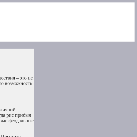
ествия – это не
то возможность
влияний.
гда рис прибыл
овые феодальные
 Посетите