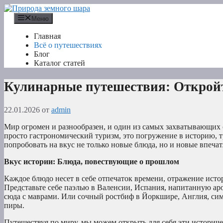
Перейти
к
Меню
содержимому
Главная
Всё о путешествиях
Блог
Каталог статей
Кулинарные путешествия: Откройт
22.01.2026
от
admin
Мир огромен и разнообразен, и один из самых захватывающих сп
просто гастрономический туризм, это погружение в историю, 
попробовать на вкус не только новые блюда, но и новые впеча
Вкус истории: Блюда, повествующие о прошлом
Каждое блюдо несет в себе отпечаток времени, отражение ист
Представьте себе паэлью в Валенсии, Испания, напитанную а
сюда с маврами. Или сочный ростбиф в Йоркшире, Англия, си
пиры.
Путешествуя по миру, мы можем открыть для себя эти историч