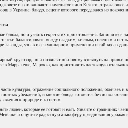
санджовезе изготавливают знаменитое вино Кьянти, отражающее 
рщ в Украине, блюдо, рецепт которого передавался из поколени
ства
ые блюда, но и узнать секреты их приготовления. Запишитесь на
астерски балансировать между сладким, кислым, соленым и остр
ре лаванды, узнав о ее кулинарном применении и тайнах создан
арный кругозор, но и позволят по-новому взглянуть на привычн
аре в Марракеше, Марокко, как приготовить настоящую итальянс
я часть культуры, отражение социального положения, обычаев и 
гиозных убеждений, и многие блюда готовятся без использовани
важения к природе и к гостям.
ть людей, которые ее готовят и едят. Узнайте о традициях чаеп
в Мексике и ощутите радостную атмосферу празднования урожая 