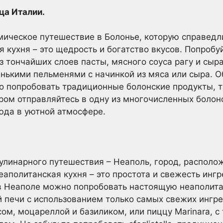
ца Италии.
мическое путешествие в Болонье, которую справедл
я кухня – это щедрость и богатство вкусов. Попроб
з тончайших слоев пасты, мясного соуса рагу и сыр
енькими пельменями с начинкой из мяса или сыра. О
но попробовать традиционные болонские продукты, т
ром отправляйтесь в одну из многочисленных болон
юда в уютной атмосфере.
линарного путешествия – Неаполь, город, располо
еаполитанская кухня – это простота и свежесть инг
 в Неаполе можно попробовать настоящую неаполита
 печи с использованием только самых свежих ингре
сом, моцареллой и базиликом, или пиццу Marinara, 