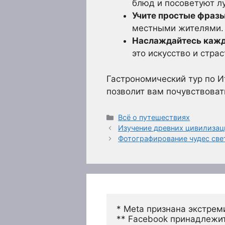
блюд и посоветуют л
Учите простые фразы
местными жителями.
Наслаждайтесь кажд
это искусство и страс
Гастрономический тур по И
позволит вам почувствовать
Рубрики
Всё о путешествиях
Изучение древних цивилизац
Фотографирование чудес све
* Meta признана экстрем
** Facebook принадлежит