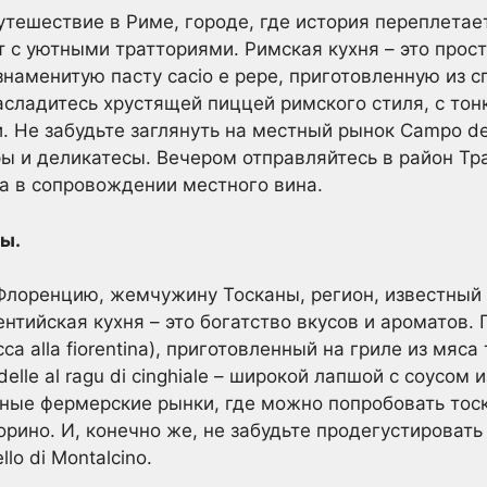
утешествие в Риме, городе, где история переплетае
 с уютными тратториями. Римская кухня – это прост
наменитую пасту cacio e pepe, приготовленную из с
асладитесь хрустящей пиццей римского стиля, с тон
Не забудьте заглянуть на местный рынок Campo de’ 
ы и деликатесы. Вечером отправляйтесь в район Тр
а в сопровождении местного вина.
ы.
 Флоренцию, жемчужину Тосканы, регион, известный
тийская кухня – это богатство вкусов и ароматов.
ca alla fiorentina), приготовленный на гриле из мяс
lle al ragu di cinghiale – широкой лапшой с соусом 
ные фермерские рынки, где можно попробовать тоск
екорино. И, конечно же, не забудьте продегустироват
llo di Montalcino.