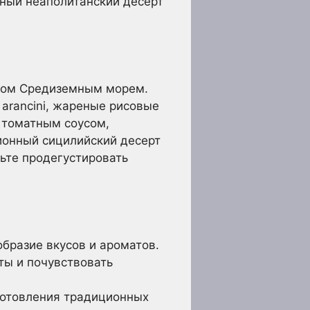
нный неаполитанский десерт
емом Средиземным морем.
 arancini, жареные рисовые
с томатным соусом,
ционный сицилийский десерт
дьте продегустировать
образие вкусов и ароматов.
ты и почувствовать
готовления традиционных