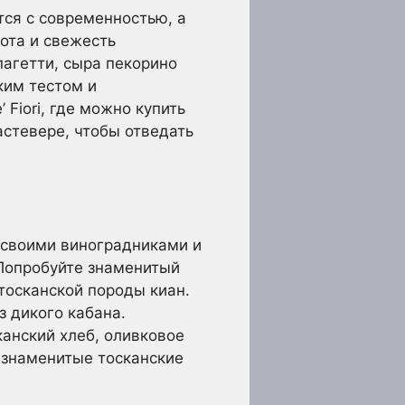
тся с современностью, а
ота и свежесть
пагетти, сыра пекорино
ким тестом и
Fiori, где можно купить
астевере, чтобы отведать
 своими виноградниками и
 Попробуйте знаменитый
а тосканской породы киан.
из дикого кабана.
анский хлеб, оливковое
ь знаменитые тосканские