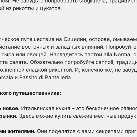
ом. Не забудьте попробовать sfogliatella, традицио
ой из рикотты и цукатов.
ическое путешествие на Сицилии, острове, омыва
очетание восточных и западных влияний. Попробуйте
 сыра или овощей. Насладитесь пастой alla Norma, 
та салата. Обязательно попробуйте cannoli, тради
олненной сладкой рикоттой. И, конечно же, не забу
ala и Passito di Pantelleria.
кого путешественника:
 новое.
Итальянская кухня – это бесконечное разно
рынки.
Здесь можно купить свежие местные продук
ми жителями.
Они поделятся с вами секретами при