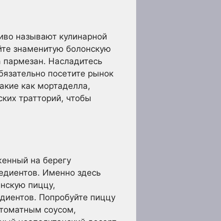
иво называют кулинарной
уйте знаменитую болонскую
а пармезан. Насладитесь
бязательно посетите рынок
акие как мортаделла,
ских тратторий, чтобы
женный на берегу
редиентов. Именно здесь
нскую пиццу,
диентов. Попробуйте пиццу
с томатным соусом,