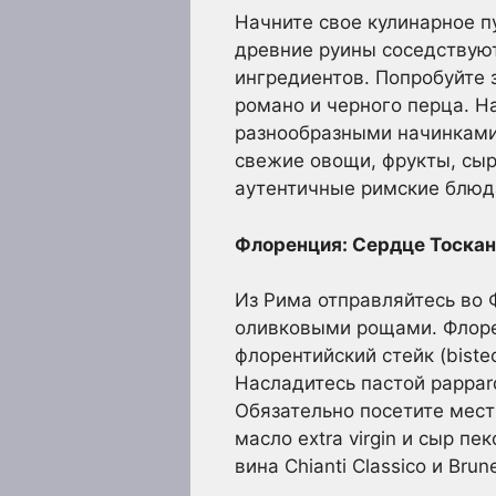
Начните свое кулинарное п
древние руины соседствуют
ингредиентов. Попробуйте з
романо и черного перца. Н
разнообразными начинками. 
свежие овощи, фрукты, сыр
аутентичные римские блюд
Флоренция: Сердце Тоскан
Из Рима отправляйтесь во
оливковыми рощами. Флорен
флорентийский стейк (bistec
Насладитесь пастой papparde
Обязательно посетите мест
масло extra virgin и сыр п
вина Chianti Classico и Brune