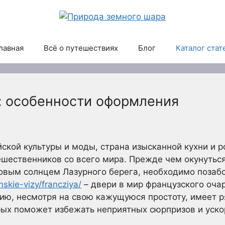
лавная
Всё о путешествиях
Блог
Каталог стат
: особенности оформления
ской культуры и моды, страна изысканной кухни и 
ешественников со всего мира. Прежде чем окунутьс
овым солнцем Лазурного берега, необходимо позабо
nskie-vizy/francziya/
– двери в мир французского оча
ию, несмотря на свою кажущуюся простоту, имеет р
рых поможет избежать неприятных сюрпризов и уско