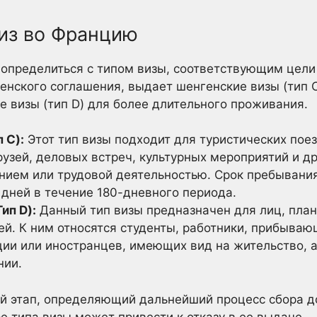
из во Францию
определиться с типом визы, соответствующим цели
енского соглашения, выдает шенгенские визы (тип 
 визы (тип D) для более длительного проживания.
 C):
Этот тип визы подходит для туристических пое
узей, деловых встреч, культурных мероприятий и др
ием или трудовой деятельностью. Срок пребывания
дней в течение 180-дневного периода.
ип D):
Данный тип визы предназначен для лиц, пла
й. К ним относятся студенты, работники, прибываю
ии или иностранцев, имеющих вид на жительство, 
нии.
ой этап, определяющий дальнейший процесс сбора д
е типа визы может привести к отказу в ее выдаче.