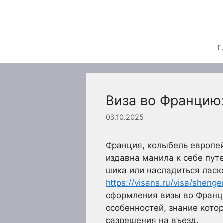
Перейти
к
содержимому
Г
Виза во Францию
06.10.2025
Франция, колыбель европей
издавна манила к себе пут
шика или насладиться ласк
https://visans.ru/visa/shenge
оформления визы во Франц
особенностей, знание кото
разрешения на въезд.