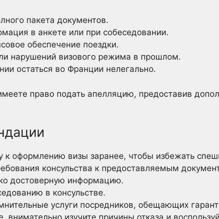
лного пакета документов.
мация в анкете или при собеседовании.
совое обеспечение поездки.
ли нарушений визового режима в прошлом.
нии остаться во Франции нелегально.
ы имеете право подать апелляцию, предоставив доп
ндации
у к оформлению визы заранее, чтобы избежать спеш
ребования консульства к предоставляемым докумен
ко достоверную информацию.
седованию в консульстве.
омнительные услуги посредников, обещающих гарант
зе, внимательно изучите причины отказа и воспольз