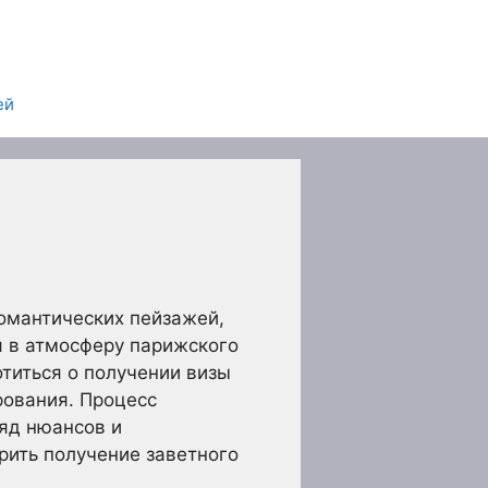
ей
романтических пейзажей,
я в атмосферу парижского
титься о получении визы
рования. Процесс
яд нюансов и
рить получение заветного