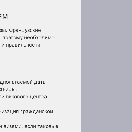
ям
зы. Французские
, поэтому необходимо
 и правильности
едполагаемой даты
раницы.
и визового центра.
низация гражданской
 визами, если таковые