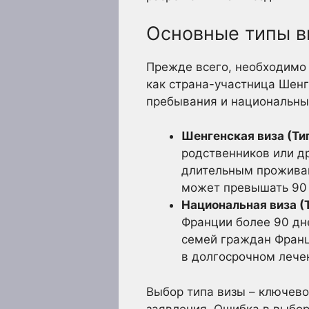
Основные типы в
Прежде всего, необходимо 
как страна-участница Шенг
пребывания и национальные
Шенгенская виза (Тип
родственников или др
длительным проживан
может превышать 90 
Национальная виза (Т
Франции более 90 дне
семей граждан Франц
в долгосрочном лече
Выбор типа визы – ключев
заявления. Ошибка в выбор