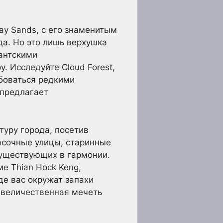
ay Sands, с его знаменитым
а. Но это лишь верхушка
гантскими
 Исследуйте Cloud Forest,
юбоваться редкими
 предлагает
туру города, посетив
красочные улицы, старинные
существующих в гармонии.
е Thian Hock Keng,
где вас окружат запахи
т величественная мечеть