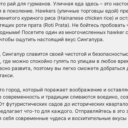
это рай для гурманов. Уличная еда здесь – это наст
 в поколение. Hawkers (уличные торговцы едой) пр
енитого куриного риса (Hainanese chicken rice) и ост
тящих роти прата (Roti Prata). Не бойтесь пробовать
лодными! Посетите один из многочисленных hawker c
, чтобы ощутить настоящий вкус Сингапура.
 Сингапур славится своей чистотой и безопасностью
, где можно спокойно гулять по улицам в любое вре
асно развита, поэтому вы легко сможете добраться 
такси.
это город, который поражает воображение и оставл
де современность и традиции сливаются воедино, со
т футуристических садов до исторических квартало
редлагает что-то для каждого. Отправляйтесь в эт
я себя современные чудеса и восхитительные вкусы