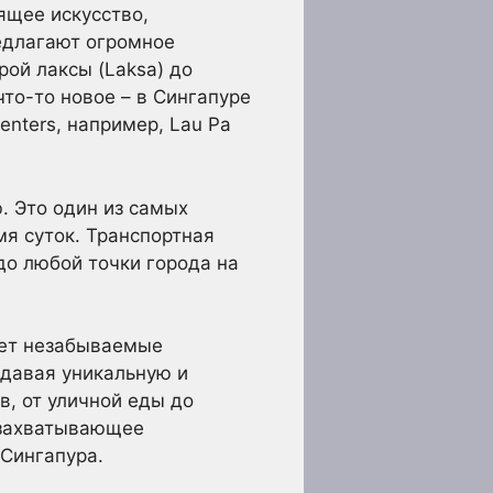
оящее искусство,
едлагают огромное
рой лаксы (Laksa) до
 что-то новое – в Сингапуре
enters, например, Lau Pa
. Это один из самых
мя суток. Транспортная
до любой точки города на
яет незабываемые
здавая уникальную и
в, от уличной еды до
о захватывающее
 Сингапура.