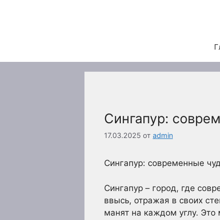
Перейти
к
содержимому
Г
Сингапур: соврем
17.03.2025
от
admin
Сингапур: современные чуд
Сингапур – город, где сов
ввысь, отражая в своих ст
манят на каждом углу. Это