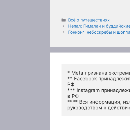
Рубрики
Всё о путешествиях
Непал: Гималаи и буддийски
Гонконг: небоскребы и шопп
* Meta признана экстрем
** Facebook принадлежит
РФ
*** Instagram принадлеж
в РФ 
**** Вся информация, из
руководством к действи