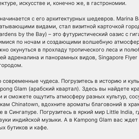
туре, искусстве и, конечно же, в гастрономии.
начинается с его архитектурных шедевров. Marina B
атывающими видами, стал визитной карточкой город
ardens by the Bay) – это футуристический оазис с ги
мися по ночам и создающими волшебную атмосферу.
но окунуться в прохладу тропического леса и пол
ей адреналина и панорамных видов, Singapore Flyer
городом.
о современные чудеса. Погрузитесь в историю и куль
Kampong Glam (арабский квартал). Здесь вы найдете 
 и сможете ощутить атмосферу разных культур, со
чкам Chinatown, вдохните ароматы благовоний в храм
в Сингапуре. Погрузитесь в яркий мир Little India, 
звуки индийской музыки. А в Kampong Glam вас жде
х бутиков и кафе.