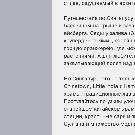
сплав, ощущаемый в архитек
Путешествие по Сингапуру 
бассейном на крыше и захв
айсберга. Сады у залива (G
«супердеревьями», светящи
горную оранжерею, где мож
растениями. А для любител
захватывающий полет над 
Но Сингапур – это не тольк
Chinatown, Little India и 
храмы, традиционные лавки
Прогуляйтесь по узким уло
старейшем китайском храме 
специй, красочные сари и 
Султана и множество модны