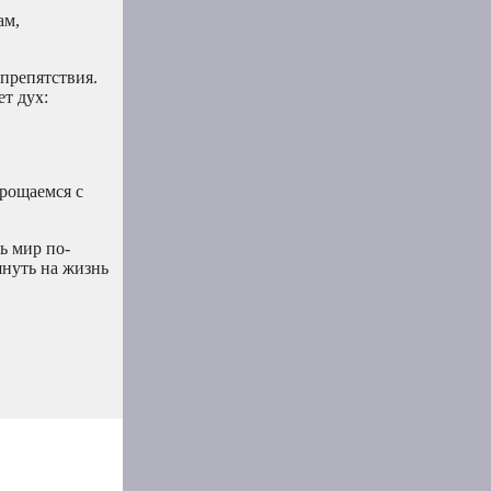
ам,
 препятствия.
т дух:
рощаемся с
ь мир по-
януть на жизнь