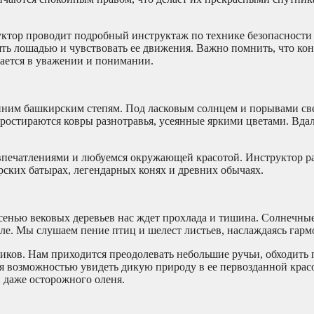
уктор проводит подробный инструктаж по технике безопасности
ть лошадью и чувствовать ее движения. Важно помнить, что конь
дается в уважении и понимании.
айним башкирским степям. Под ласковым солнцем и порывами св
простираются ковры разнотравья, усеянные яркими цветами. Вда
впечатлениями и любуемся окружающей красотой. Инструктор р
ирских батырах, легендарных конях и древних обычаях.
 сенью вековых деревьев нас ждет прохлада и тишина. Солнечны
мле. Мы слушаем пение птиц и шелест листьев, наслаждаясь гар
ников. Нам приходится преодолевать небольшие ручьи, обходить
ся возможностью увидеть дикую природу в ее первозданной крас
и даже осторожного оленя.