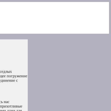
оседлых
оящее погружение
единение с
сь нас
еприхотливые
ами даже для