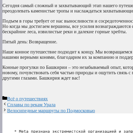
Сегодня самый сложный и захватывающий этап нашего путешес
преодолевать каменистые тропы и наслаждаться захватывающи
Подъем в горы требует от нас выносливости и сосредоточеннос
Но когда мы достигаем вершины, все усилия вознаграждаются с
бескрайние леса, извилистые реки и далекие горные хребты.
Пятый день: Возвращение.
Наше конное путешествие подходит к концу. Мы возвращаемся
нашими верными конями, благодарим их за компанию и подде
Конные прогулки по Башкирии – это незабываемый опыт, котор
новому, почувствовать себя частью природы и ощутить связь с 
другими глазами. Башкирия ждет вас!
Рубрики
Всё о путешествиях
Сплавы по рекам Урала
Велосипедные маршруты по Подмосковью
* Meta признана экстремистской организацией и запр