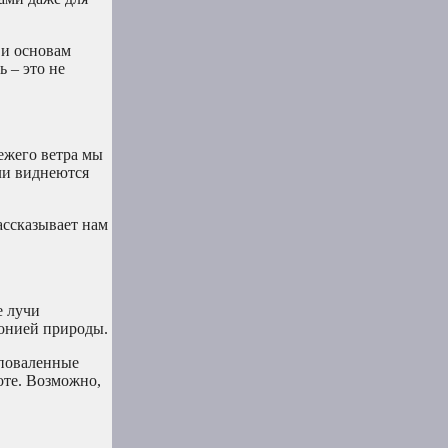
 и основам
 – это не
ежего ветра мы
ли виднеются
ассказывает нам
е лучи
монией природы.
 поваленные
оте. Возможно,