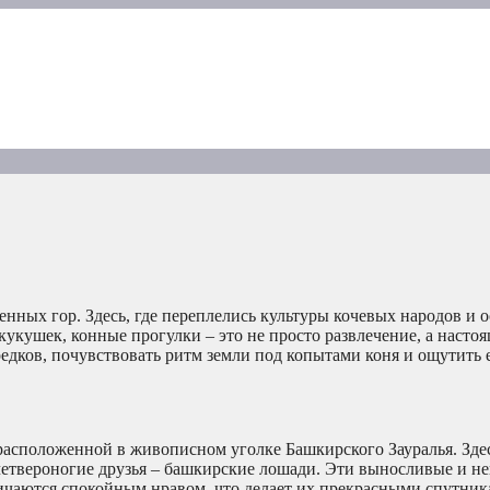
нных гор. Здесь, где переплелись культуры кочевых народов и 
 кукушек, конные прогулки – это не просто развлечение, а наст
едков, почувствовать ритм земли под копытами коня и ощутить 
расположенной в живописном уголке Башкирского Зауралья. Зде
четвероногие друзья – башкирские лошади. Эти выносливые и н
чаются спокойным нравом, что делает их прекрасными спутник