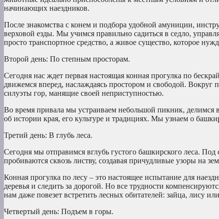
начинающих наездников.
После знакомства с конем и подбора удобной амуниции, инстр
верховой езды. Мы учимся правильно садиться в седло, управля
просто транспортное средство, а живое существо, которое нуж
Второй день: По степным просторам.
Сегодня нас ждет первая настоящая конная прогулка по бескр
движемся вперед, наслаждаясь простором и свободой. Вокруг 
силуэты гор, манящие своей неприступностью.
Во время привала мы устраиваем небольшой пикник, делимся 
об истории края, его культуре и традициях. Мы узнаем о башк
Третий день: В глубь леса.
Сегодня мы отправимся вглубь густого башкирского леса. Под
пробиваются сквозь листву, создавая причудливые узоры на зе
Конная прогулка по лесу – это настоящее испытание для наезд
деревья и следить за дорогой. Но все трудности компенсируют
нам даже повезет встретить лесных обитателей: зайца, лису ил
Четвертый день: Подъем в горы.