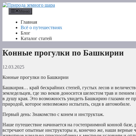
Перейти
к
Меню
содержимому
Главная
Всё о путешествиях
Блог
Каталог статей
Конные прогулки по Башкирии
12.03.2025
Конные прогулки по Башкирии
Башкирия… край бескрайних степей, густых лесов и величестве
земледельцев, где эхо веков доносится шелестом трав и пением
в душу края. Это возможность увидеть Башкирию глазами ее пр
природой, которое невозможно испытать, сидя в автомобиле.
Первый день: Знакомство с конем и инструктаж.
Наше путешествие начинается на гостеприимной конной базе, 
встречают опытные инструкторы и, конечно же, наши верные 
животные идеально приспособлены к местным условиям и отли