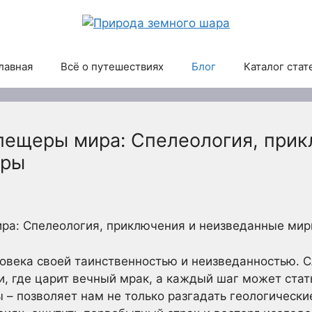
лавная
Всё о путешествиях
Блог
Каталог стат
пещеры мира: Спелеология, прик
иры
ра: Спелеология, приключения и неизведанные ми
века своей таинственностью и неизведанностью. С
ли, где царит вечный мрак, а каждый шаг может ста
– позволяет нам не только разгадать геологические