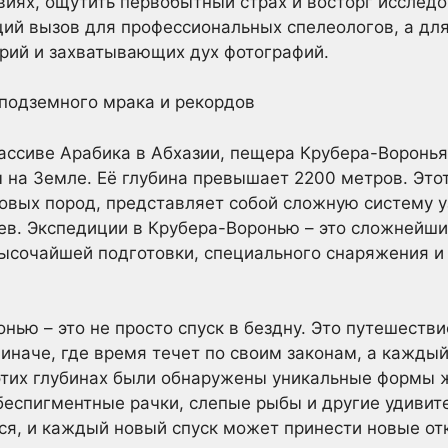
виях, ощутить первобытный страх и восторг исслед
ий вызов для профессиональных спелеологов, а дл
рий и захватывающих дух фотографий.
 подземного мрака и рекордов
ассиве Арабика в Абхазии, пещера Крубера-Воронья
 на Земле. Её глубина превышает 2200 метров. Это
овых пород, представляет собой сложную систему у
цев. Экспедиции в Крубера-Воронью – это сложнейш
ысочайшей подготовки, специального снаряжения и
нью – это не просто спуск в бездну. Это путешеств
иначе, где время течет по своим законам, а кажды
этих глубинах были обнаружены уникальные формы 
беспигментные рачки, слепые рыбы и другие удивит
я, и каждый новый спуск может принести новые от