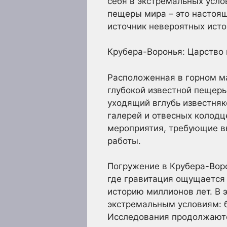
себя в экстремальных усло
пещеры мира – это настоящ
источник невероятных исто
Крубера-Воронья: Царство
Расположенная в горном м
глубокой известной пещеры
уходящий вглубь известняк
галерей и отвесных колод
мероприятия, требующие в
работы.
Погружение в Крубера-Воро
где гравитация ощущается 
историю миллионов лет. В 
экстремальным условиям: 
Исследования продолжаютс