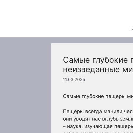
Перейти
к
содержимому
Г
Самые глубокие 
неизведанные м
11.03.2025
Самые глубокие пещеры ми
Пещеры всегда манили чело
они уводят нас вглубь зем
– наука, изучающая пещеры 