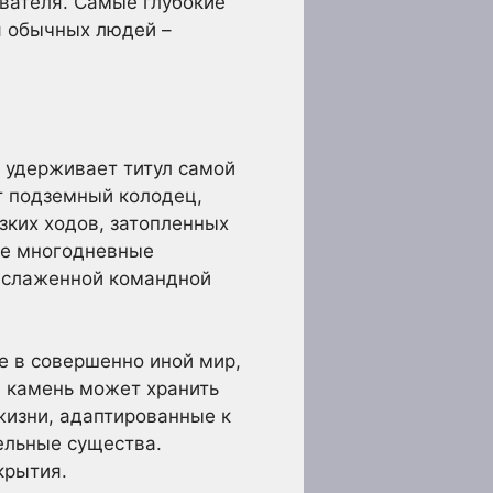
ователя. Самые глубокие
я обычных людей –
 удерживает титул самой
т подземный колодец,
зких ходов, затопленных
ие многодневные
 слаженной командной
ие в совершенно иной мир,
й камень может хранить
жизни, адаптированные к
ельные существа.
крытия.