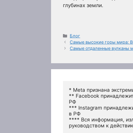
глубинах земли.
Рубрики
Блог
Самые высокие горы мира: В
Самые отдаленные вулканы м
* Meta признана экстрем
** Facebook принадлежит
РФ
*** Instagram принадлеж
в РФ 
**** Вся информация, из
руководством к действи