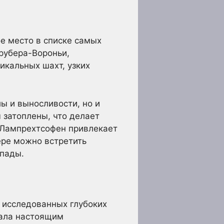
е место в списке самых
Крубера-Вороньи,
кальных шахт, узких
ы и выносливости, но и
 затоплены, что делает
 Лампрехтсофен привлекает
ере можно встретить
опады.
 исследованных глубоких
тала настоящим