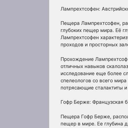
Лампрехтсофен: Австрийск
Пещера Лампрехтсофен, рас
глубоких пещер мира. Её гл
Лампрехтсофен характериз
проходов и просторных зал
Прохождение Лампрехтсофен
отличных навыков скалолаз
исследование еще более с
спелеологов со всего мира
потрясающие сталактиты и
Гофр Берже: Французская 
Пещера Гофр Берже, распо
пещер в мире. Ее глубина 