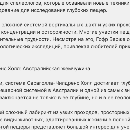
для спелеологов, которые осваивали новые техники
дование для исследования глубоких пещер.
 сложной системой вертикальных шахт и узких прох
 концентрации и осторожности. Многие участки пе
нительные трудности. Несмотря на это, Гофр Берже 
еологических экспедиций, привлекая любителей при
нс Холл: Австралийская жемчужина
, система Сараголла-Чилдренс Холл достигает глуб
пещерной системой в Австралии и одной из самых з
аключается не только в ее глубине, но и в ее геоло
й сложный лабиринт из узких проходов, просторных 
е виды животных, адаптированных к жизни в полной
этой пещеры представляет большой интерес для уч