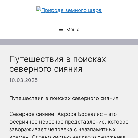
Перейти
к
содержимому
Меню
Путешествия в поисках
северного сияния
10.03.2025
Путешествия в поисках северного сияния
Северное сияние, Аврора Бореалис – это
фееричное небесное представление, которое
завораживает человека с незапамятных
времен. Словно кистью великого художника,