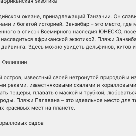
 африканская экзотика
ндийском океане, принадлежащий Танзании. Он сла
ми и богатой историей. Занзибар – это место, где 
енного в список Всемирного наследия ЮНЕСКО, посе
и насладиться африканской экзотикой. Пляжи Занзиб
и дайвинга. Здесь можно увидеть дельфинов, китов 
а Филиппин
й остров, известный своей нетронутой природой и 
ми реками, известняковыми скалами и коралловыми 
ать пещеры, плавать с маской и трубкой, любовать
роды. Пляжи Палавана – это идеальное место для т
ых красивых мест на планете.
коралловых садов