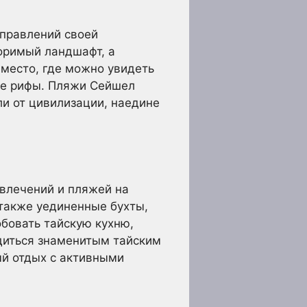
аправлений своей
оримый ландшафт, а
 место, где можно увидеть
вые рифы. Пляжи Сейшел
ли от цивилизации, наедине
звлечений и пляжей на
 также уединенные бухты,
обовать тайскую кухню,
адиться знаменитым тайским
ый отдых с активными