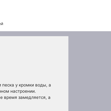
ей
 песка у кромки воды, а
нном настроении.
де время замедляется, а