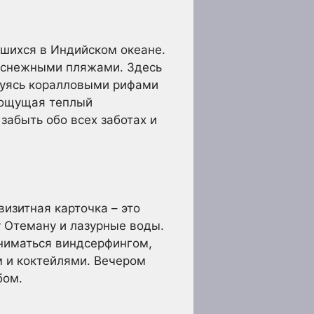
вшихся в Индийском океане.
оснежными пляжами. Здесь
юбуясь коралловыми рифами
 ощущая теплый
забыть обо всех заботах и
визитная карточка – это
 Отеману и лазурные воды.
аниматься виндсерфингом,
м и коктейлями. Вечером
бом.