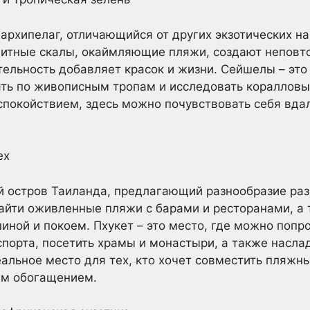
 архипелаг, отличающийся от других экзотических н
анитные скалы, окаймляющие пляжи, создают неповт
ельность добавляет красок и жизни. Сейшелы – это
лять по живописным тропам и исследовать коралло
 спокойствием, здесь можно почувствовать себя вда
ех
й остров Таиланда, предлагающий разнообразие ра
айти оживленные пляжи с барами и ресторанами, а
иной и покоем. Пхукет – это место, где можно попр
порта, посетить храмы и монастыри, а также насл
еальное место для тех, кто хочет совместить пляжн
ым обогащением.