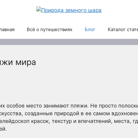
лавная
Всё о путешествиях
Блог
Каталог стат
яжи мира
них особое место занимают пляжи. Не просто полоски
кусства, созданные природой в ее самом вдохнове
алейдоскоп красок, текстур и впечатлений, места, г
ей.