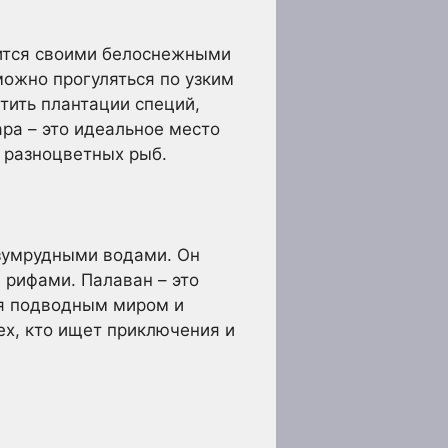
вится своими белоснежными
можно прогуляться по узким
тить плантации специй,
ара – это идеальное место
и разноцветных рыб.
изумрудными водами. Он
рифами. Палаван – это
ся подводным миром и
ех, кто ищет приключения и