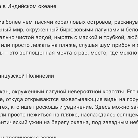
а в Индийском океане
из более чем тысячи коралловых островов, раскину
льный мир, окруженный бирюзовыми лагунами и бел
льно чистой водой, нырять с маской и трубкой, л
 или просто лежать на пляже, слушая шум прибоя и
ы – это воплощенная мечта о рае, место, где можно 
нцузской Полинезии
кан, окруженный лагуной невероятной красоты. Его 
е, откуда открываются захватывающие виды на гору
 тех, кто ищет роскошь и уединение. Здесь можно з
ли просто нежиться на пляже, наслаждаясь солнце
нтический ужин на берегу океана, под звездным не
и тропическая зелень