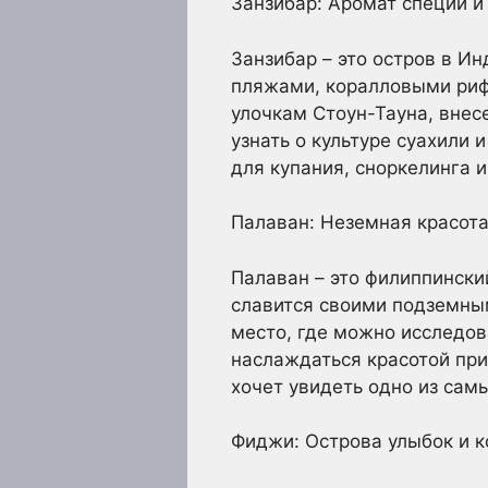
Занзибар: Аромат специй и
Занзибар – это остров в И
пляжами, коралловыми рифа
улочкам Стоун-Тауна, внес
узнать о культуре суахили 
для купания, сноркелинга 
Палаван: Неземная красот
Палаван – это филиппински
славится своими подземны
место, где можно исследов
наслаждаться красотой при
хочет увидеть одно из сам
Фиджи: Острова улыбок и 