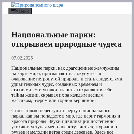
Перейти
к
Меню
содержимому
Национальные парки:
открываем природные чудеса
07.02.2025
Национальные парки, как драгоценные жемчужины
на карте мира, приглашают нас окунуться в
очарование нетронутой природы и стать свидетелями
удивительных чудес, созданных временем и
стихиями. Эти уголки планеты сохраняют в себе
тайны жизни, скрывая их за каждым лесным
массивом, озером или горной вершиной.
Стоит только переступить черту национального
парка, как вы попадаете в мир, где царит гармония и
красота природы. Звуки цивилизации постепенно
утихают, уступая место шепоту листьев, журчанию
ручьев и мелодии ветра среди деревьев. Здесь всё