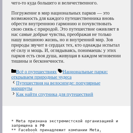
чего-то куда большего и величественного.
Погружение в мир национальных парков — это
возможность для каждого путешественника вновь
обрести внутреннюю гармонию и почувствовать
свою связь с природой. Это путешествие оживляет в
нас самые добрые чувства, преображая не только
нашу внешнюю жизнь, но и внутренний мир. Зов
природы звучит в сердцах тех, кто однажды испытал
её силу и мощь. И, оглядываясь, понимаешь: у этих
парков есть своя душа, живущая в каждом мгновении
тишины и бесконечности.
Рубрики
Метки
Всё о путешествиях
Национальные парки:
открываем природные чудеса
Путешествия на велосипеде: популярные
маршруты
Как найти спутника для путешествий
* Meta признана экстремистской организацией и 
запрещена в РФ
** Facebook принадлежит компании Meta, 