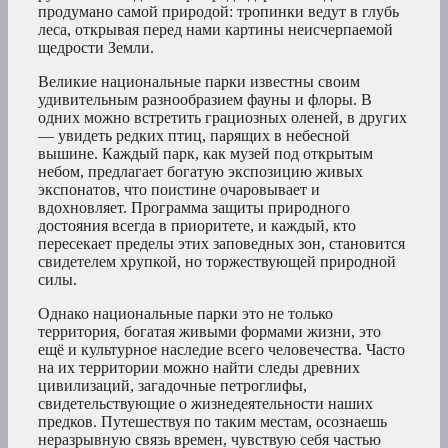
продумано самой природой: тропинки ведут в глубь
леса, открывая перед нами картины неисчерпаемой
щедрости Земли.
Великие национальные парки известны своим
удивительным разнообразием фауны и флоры. В
одних можно встретить грациозных оленей, в других
— увидеть редких птиц, парящих в небесной
вышине. Каждый парк, как музей под открытым
небом, предлагает богатую экспозицию живых
экспонатов, что поистине очаровывает и
вдохновляет. Программа защиты природного
достояния всегда в приоритете, и каждый, кто
пересекает пределы этих заповедных зон, становится
свидетелем хрупкой, но торжествующей природной
силы.
Однако национальные парки это не только
территория, богатая живыми формами жизни, это
ещё и культурное наследие всего человечества. Часто
на их территории можно найти следы древних
цивилизаций, загадочные петроглифы,
свидетельствующие о жизнедеятельности наших
предков. Путешествуя по таким местам, осознаешь
неразрывную связь времен, чувствую себя частью