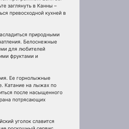
те заглянуть в Канны –
ься превосходной кухней в
 насладиться природными
ечатления. Белоснежные
ыми для любителей
кими фруктами и
рия. Ее горнолыжные
е. Катание на лыжах по
иться после насыщенного
страна потрясающих
йский уголок славится
ие роскошный сервис,