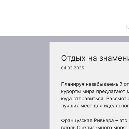
Перейти
к
содержимому
Г
Отдых на знамени
04.02.2025
Планируя незабываемый отп
курорты мира предлагают м
куда отправиться. Рассмот
лучших мест для идеальног
Французская Ривьера – это
вдоль Средиземного моря, 