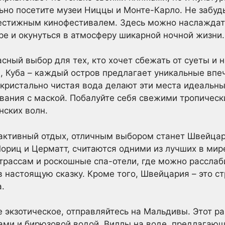
льно посетите музеи Ниццы и Монте-Карло. Не забудь
рестижным кинофестивалем. Здесь можно наслаждат
ре и окунуться в атмосферу шикарной ночной жизни.
асный выбор для тех, кто хочет сбежать от суеты и
, Куба – каждый остров предлагает уникальные вп
 кристально чистая вода делают эти места идеальн
вания с маской. Побалуйте себя свежими тропичес
нских волн.
 активный отдых, отличным выбором станет Швейца
Мориц и Церматт, считаются одними из лучших в мир
трассам и роскошные спа-отели, где можно расслаб
 в настоящую сказку. Кроме того, Швейцария – это 
.
е экзотическое, отправляйтесь на Мальдивы. Этот ра
ми и бирюзовой водой. Виллы на воде, предлагающ